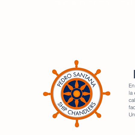
apoyo de una estructura sólida y fi
En
la
ca
fa
Ur