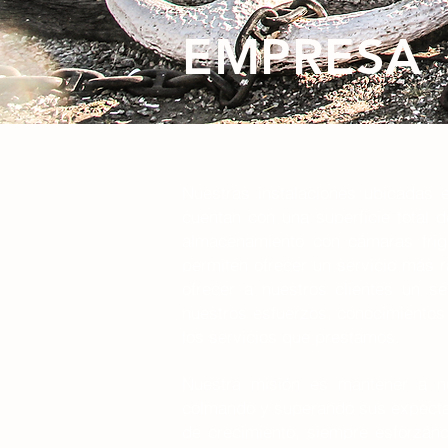
EMPRESA
Nuestras instalaciones ubicadas e
cuentan con una superficie total 
almacenamiento con cámaras frigo
permiten ofrecer un servicio más r
ofrecer a nuestros clientes un s
nuestros esfuerzos, conocimientos 
los servicios que prestamos.
Nuestra misión es mantener a nue
colmando y superando sus expectati
de crecimiento, siempre esforzándo