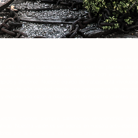
n la calle Colón, a tan sólo una cuadra de la entrada p
de 3300 metros cuadrados que incluyen tres plantas de of
ríficas. Nuestra flota incluye vehículos con equipo de r
ápido y eficiente. Nuestro equipo de trabajo está involucra
ervicio de alta calidad desde una perspectiva de creci
y experiencia están a disposición de nuestros clientes para
stros clientes siempre satisfechos ofreciéndoles prod
vas. Nuestra visión es ser líderes en nuestra actividad baj
nos por la excelencia, ofreciendo un servicio integral en