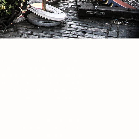
rincipal del puerto de Montevideo,
icinas y un gran área de trabajo y
efrigeración y furgonetas que nos
do en la política de la compañía de
miento y mejora permanente. Todos
 servirlos en todo lo relacionado a
uctos y servicios de alta calidad
o una política de mejora continua y
 todos los puertos del país, con el