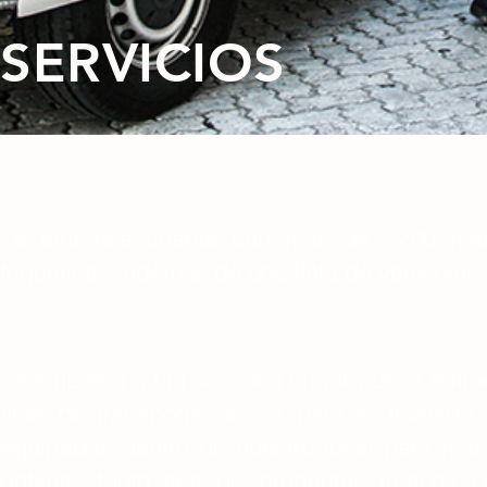
SERVICIOS
INFRAESTRUCTURA
La empresa cuenta con más de 2200 metro
frigoríficas, además de una flota de vehículos
EQUIPAMIENTO
La empresa a tan solo una cuadra de la entra
flota de transporte propia para el traslado
equipadas dentro de nuestro local para man
óptimas tanto sea de productos frescos 